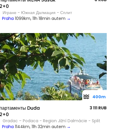
2+0
Игране - Южная Далмация - Сплит
Praha
1099km, 11h 18min autem
→
400m
партаменты Duda
3 111 RUB
2+0
Gradac – Podaca - Region Jižní Dalmácie - Split
Praha
1144km, 11h 32min autem
→