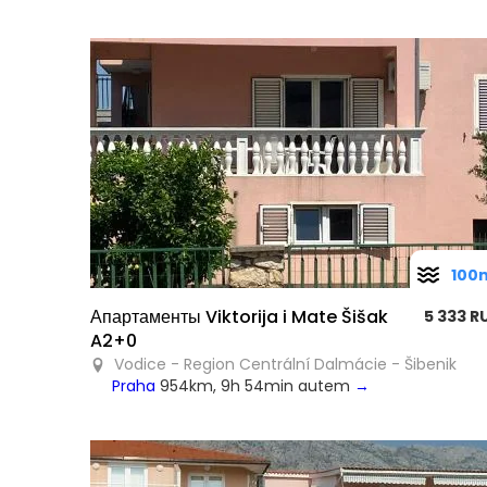
100
Апартаменты Viktorija i Mate Šišak
5 333 R
A2+0
Vodice - Region Centrální Dalmácie - Šibenik
Praha
954km, 9h 54min autem
→