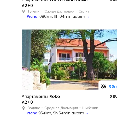
A2+0
Тучепи - Южная Далмация - Сплит
Praha
1086km, 11h 04min autem
→
50
Апартаменты Roko
0 R
A2+0
Водице - Средняя Далмация - Шибеник
Praha
954km, 9h 54min autem
→