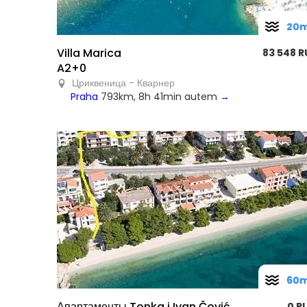
20
Villa Marica
83 548 R
A2+0
Цриквеница - Кварнер
Praha
793km, 8h 41min autem
→
60
Апартаменты Tonka i Ivan Čović
0 R