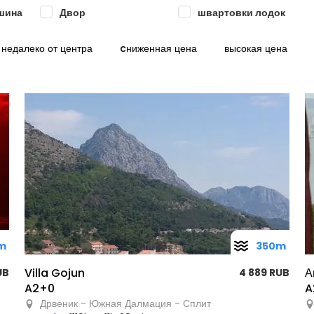
шина
Двор
швартовки лодок
недалеко от центра
cниженная цена
высокая цена
m
350m
Villa Gojun
А
UB
4 889 RUB
A2+0
A
Дрвеник - Южная Далмация - Сплит