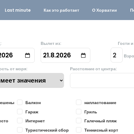
Last minute
Как это работает
О Хорватии
П
:
Вылет из:
Гости 
.2026
21.8.2026
Взр
ость от моря:
Расстояние от центра:
решены
Балкон
напластование
Гараж
Гриль
есто
Интернет
Галечный пляж
Туристический сбор
Теннисный корт