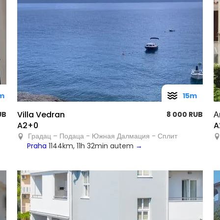
m
15m
Villa Vedran
А
RUB
8 000 RUB
A2+0
A
Градац – Подаца - Южная Далмация - Сплит
Praha
1144km, 11h 32min autem
→