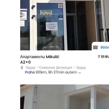
900
Апартаменты Mikulić
7 111 
A2+0
Задар - Северная Далмация - Задар
Praha
910km, 9h 37min autem
→