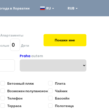
огода в Хорватии
RU
RUB
и Aпартаменты
Покажи мне
ослые
Дети
Praha
autem
Бетонный пляж
Плита
Возможен полупансион
Чайник
Телефон
Бассейн
Терраса
Полотенца