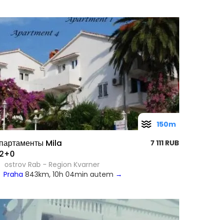
150m
партаменты Mila
7 111 RUB
2+0
ostrov Rab - Region Kvarner
Praha
843km, 10h 04min autem
→