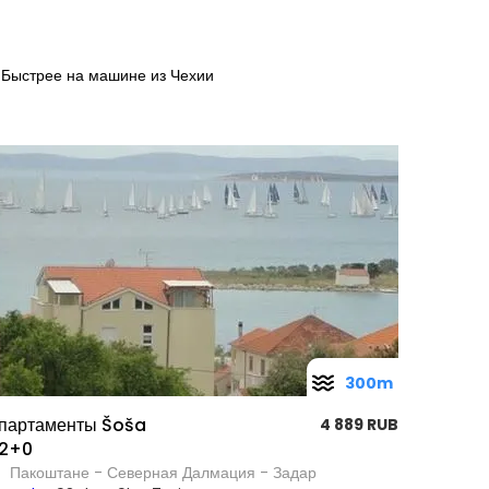
Быстрее на машине из Чехии
300m
партаменты Šoša
4 889 RUB
2+0
Пакоштане - Северная Далмация - Задар