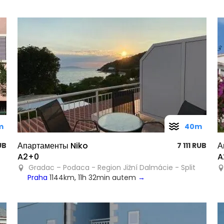
m
40m
Апартаменты Niko
А
UB
7 111 RUB
A2+0
A
Gradac – Podaca - Region Jižní Dalmácie - Split
Praha
1144km, 11h 32min autem
→