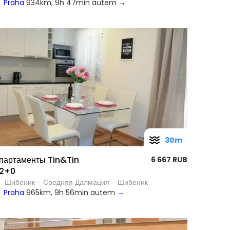
Praha
934km, 9h 47min autem
→
30m
партаменты Tin&Tin
6 667 RUB
2+0
Шибеник - Средняя Далмация - Шибеник
Praha
965km, 9h 56min autem
→