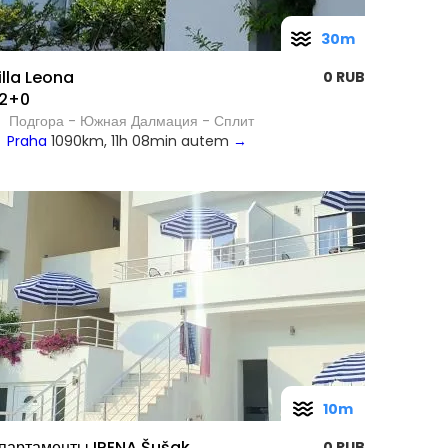
30m
illa Leona
0 RUB
2+0
Подгора - Южная Далмация - Сплит
Praha
1090km, 11h 08min autem
→
10m
партаменты IRENA Šušak
0 RUB