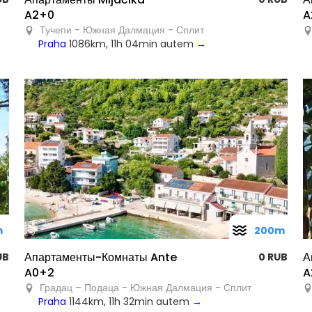
A2+0
A
Тучепи - Южная Далмация - Сплит
Praha
1086km, 11h 04min autem
→
m
200m
Апартаменты-Комнаты Ante
А
UB
0 RUB
A0+2
A
Градац – Подаца - Южная Далмация - Сплит
Praha
1144km, 11h 32min autem
→