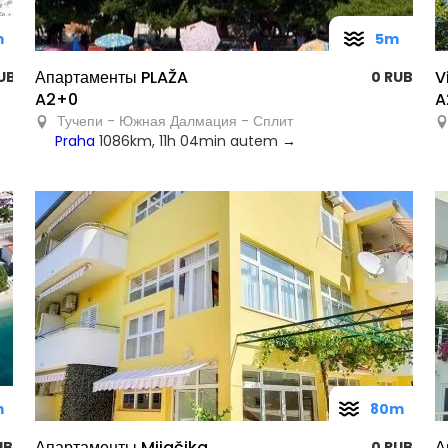
m
5m
Апартаменты PLAŽA
V
UB
0 RUB
A2+0
A
Тучепи - Южная Далмация - Сплит
Praha
1086km, 11h 04min autem
→
m
80m
Апартаменты Mijačika
А
UB
0 RUB