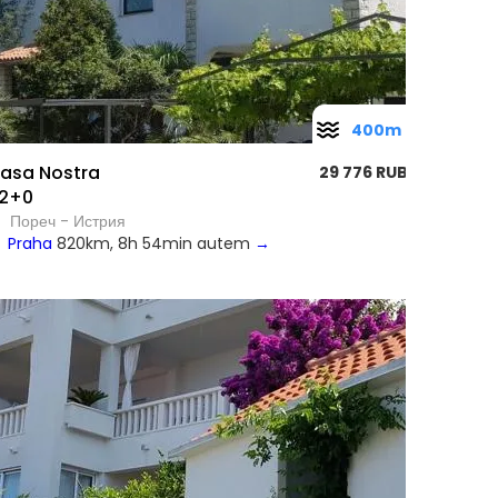
400m
asa Nostra
29 776 RUB
2+0
Пореч - Истрия
Praha
820km, 8h 54min autem
→