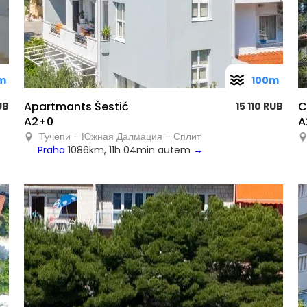
m
100m
Apartmants Šestić
C
UB
15 110 RUB
A2+0
A
Тучепи - Южная Далмация - Сплит
Praha
1086km, 11h 04min autem
→