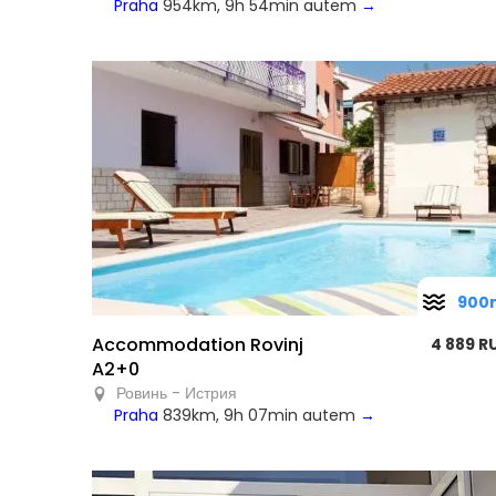
Praha
954km, 9h 54min autem
→
900
Accommodation Rovinj
4 889 R
A2+0
Ровинь - Истрия
Praha
839km, 9h 07min autem
→