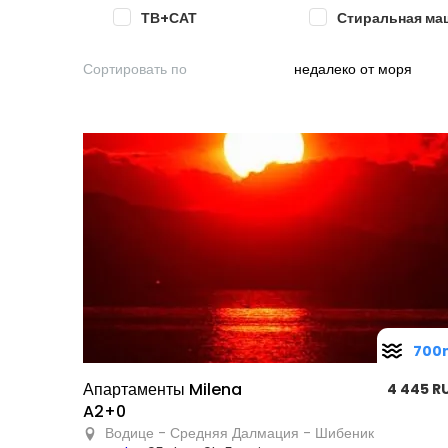
ТВ+САТ
Стиральная ма
Сортировать по
недалеко от моря
700
Апартаменты Milena
4 445 R
A2+0
Водице - Средняя Далмация - Шибеник