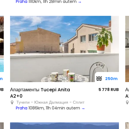
Praha
1110km, 11h 28min autem
→
m
250m
Апартаменты Tucepi Anita
А
UB
5 778 RUB
A2+0
A
Тучепи - Южная Далмация - Сплит
Praha
1086km, 11h 04min autem
→