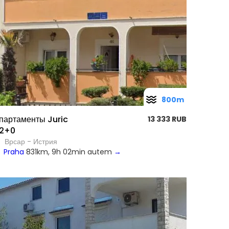
800m
партаменты Juric
13 333 RUB
2+0
Врсар - Истрия
Praha
831km, 9h 02min autem
→