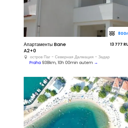
800
Апартаменты Bane
13 777 R
A2+0
остров Паг - Северная Далмация - Задар
Praha
938km, 10h 00min autem
→