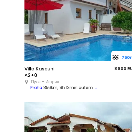
750
Villa Kascuni
8 800 R
A2+0
Пула - Истрия
Praha
856km, 9h 13min autem
→