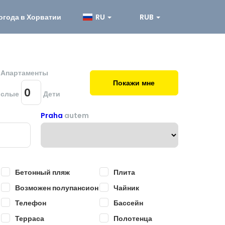
огода в Хорватии
RU
RUB
и Aпартаменты
Покажи мне
ослые
Дети
Praha
autem
Бетонный пляж
Плита
Возможен полупансион
Чайник
Телефон
Бассейн
Терраса
Полотенца