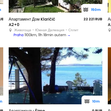
m
150m
Апартамент Дом Klaričić
А
UB
22 221 RUB
A2+0
A
Живогоще - Южная Далмация - Сплит
Praha
1100km, 11h 18min autem
→
m
10m
Апартаменты Šime
А
UB
0 RUB