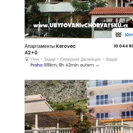
10
Апартаменты Kerovec
10 044 R
A2+0
Нин - Задар - Северная Далмация - Задар
Praha
918km, 9h 42min autem
→