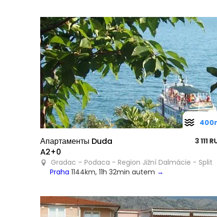
400
Апартаменты Duda
3 111 
A2+0
Gradac – Podaca - Region Jižní Dalmácie - Split
Praha
1144km, 11h 32min autem
→