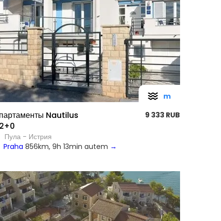
m
партаменты Nautilus
9 333 RUB
2+0
Пула - Истрия
Praha
856km, 9h 13min autem
→