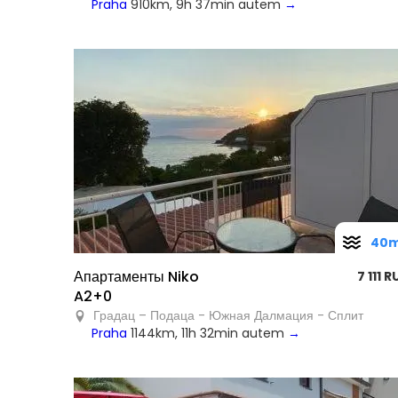
Praha
910km, 9h 37min autem
→
40
Апартаменты Niko
7 111 
A2+0
Градац – Подаца - Южная Далмация - Сплит
Praha
1144km, 11h 32min autem
→