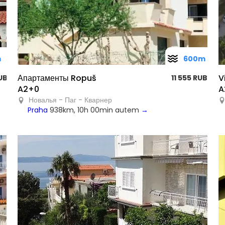
m
600m
Апартаменты Ropuš
V
UB
11 555 RUB
A2+0
A
Новалья - Паг - Кварнер
Praha
938km, 10h 00min autem
→