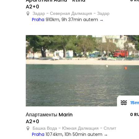
A2+0
Задар - Северная Далмация - Задар
Praha
910km, 9h 37min autem
→
15
Апартаменты Marin
0 R
A2+0
Башка Вода - Южная Далмация - Сплит
Praha
1074km, 10h 50min autem
→