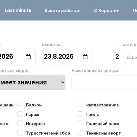
Last minute
Как это работает
О Хорватии
П
:
Вылет из:
Гости 
.2026
23.8.2026
Взр
ость от моря:
Расстояние от центра:
решены
Балкон
напластование
Гараж
Гриль
есто
Интернет
Галечный пляж
Туристический сбор
Теннисный корт