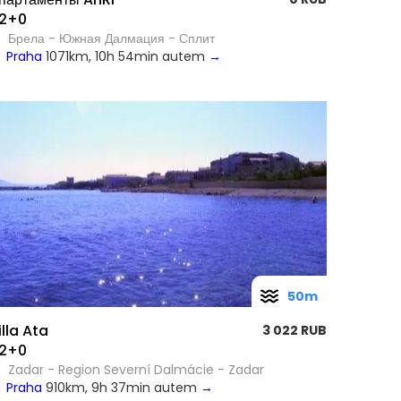
2+0
Брела - Южная Далмация - Сплит
Praha
1071km, 10h 54min autem
→
50m
illa Ata
3 022 RUB
2+0
Zadar - Region Severní Dalmácie - Zadar
Praha
910km, 9h 37min autem
→