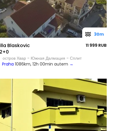
30m
illa Blaskovic
11 999 RUB
2+0
остров Хвар - Южная Далмация - Сплит
Praha
1086km, 12h 00min autem
→