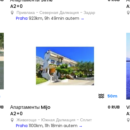
A2+0
A
Привлака - Северная Далмация - Задар
Praha
923km, 9h 49min autem
→
m
50m
Апартаменты Mijo
V
UB
0 RUB
A2+0
A
Живогоще - Южная Далмация - Сплит
Praha
1100km, 11h 18min autem
→