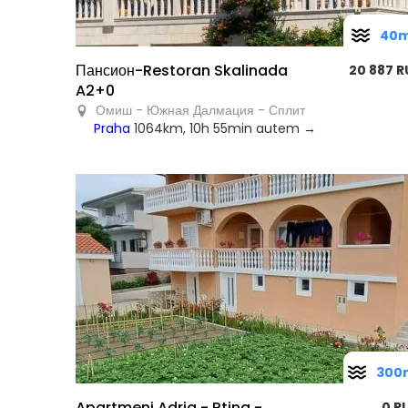
40
Пансион-Restoran Skalinada
20 887 R
A2+0
Омиш - Южная Далмация - Сплит
Praha
1064km, 10h 55min autem
→
300
Apartmeni Adria - Rtina -
0 R