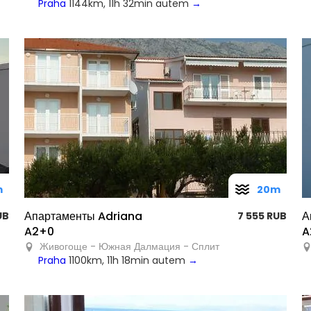
Praha
1144km, 11h 32min autem
→
m
20m
Апартаменты Adriana
А
RUB
7 555 RUB
A2+0
A
Живогоще - Южная Далмация - Сплит
Praha
1100km, 11h 18min autem
→