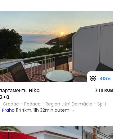
40m
партаменты Niko
7 111 RUB
2+0
Gradac – Podaca - Region Jižní Dalmácie - Split
Praha
1144km, 11h 32min autem
→