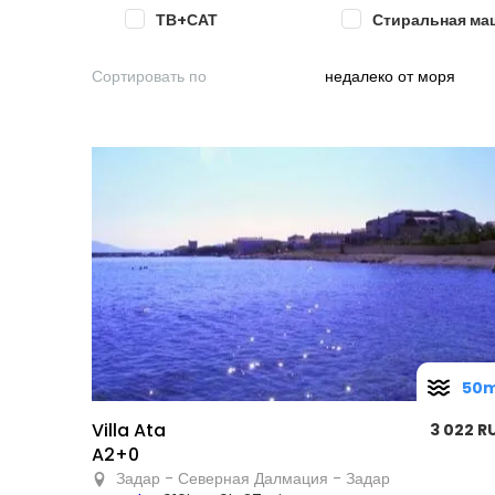
ТВ+САТ
Стиральная ма
Сортировать по
недалеко от моря
50
Villa Ata
3 022 R
A2+0
Задар - Северная Далмация - Задар