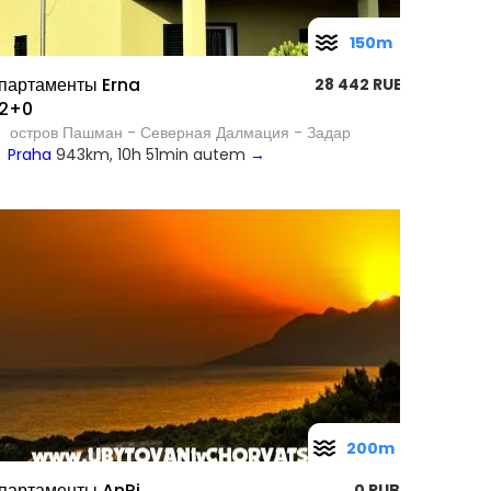
150m
партаменты Erna
28 442 RUB
2+0
остров Пашман - Северная Далмация - Задар
Praha
943km, 10h 51min autem
→
200m
партаменты AnRi
0 RUB