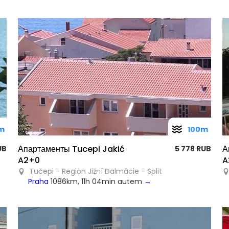
m
100m
Апартаменты Tucepi Jakić
А
RUB
5 778 RUB
A2+0
A
Tučepi - Region Jižní Dalmácie - Split
Praha
1086km, 11h 04min autem
→