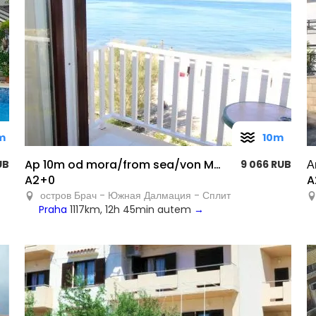
m
10m
Ap 10m od mora/from sea/von Meer
А
UB
9 066 RUB
A2+0
A
остров Брач - Южная Далмация - Сплит
Praha
1117km, 12h 45min autem
→