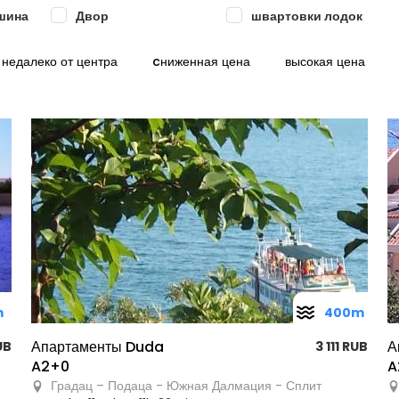
шина
Двор
швартовки лодок
недалеко от центра
cниженная цена
высокая цена
m
400m
Апартаменты Duda
А
UB
3 111 RUB
A2+0
A
Градац – Подаца - Южная Далмация - Сплит