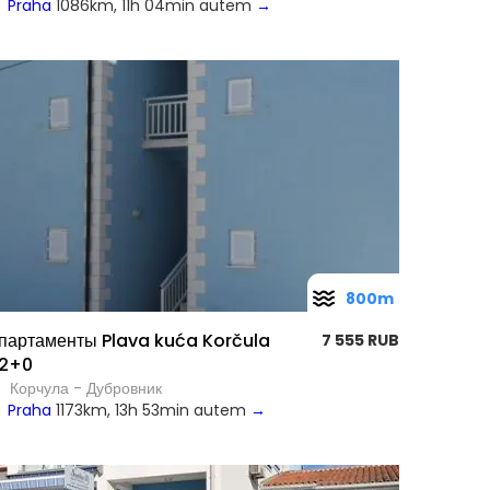
Praha
1086km, 11h 04min autem
→
800m
партаменты Plava kuća Korčula
7 555 RUB
2+0
Корчула - Дубровник
Praha
1173km, 13h 53min autem
→