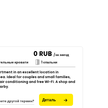
0
RUB
/за заезд
тельные кровати
1 спальни
ment in an excellent location in
ea. Ideal for couples and small families,
 air conditioning and free WI-FI. A shop and
arby.
Деталь
ите другой термин?