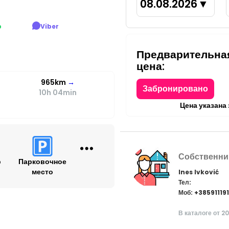
08.08.2026
▼
p
Viber
Предварительна
цена:
965km
→
Забронировано
10h 04min
Цена указана
Собственни
р
Парковочное
место
Ines Ivković
Тел:
Моб: +38591119
В каталоге от 20