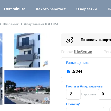
Last minute
Как это работает
О Хорватии
П
Шибеник
Апартамент IGLORA
Показать на карт
Город:
Шибеник
Рег
Размещение:
A2+1
Гости и Aпартаменты
Взрослые
Приезд: