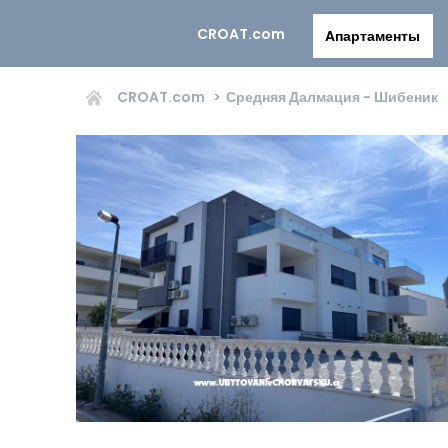
CROAT.com
Aпартаменты
CROAT.com
Средняя Далмация - Шибеник