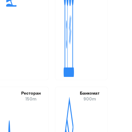
Ресторан
Банкомат
150m
900m