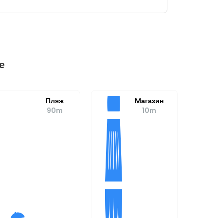
е
Пляж
Mагазин
90m
10m