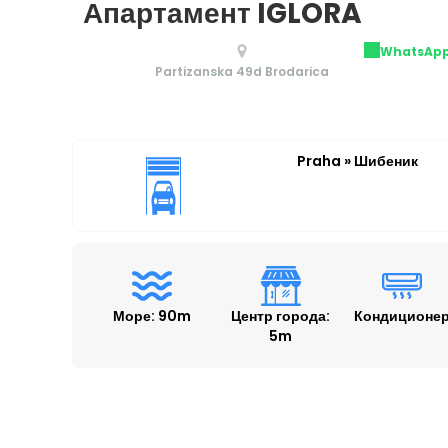
Апартамент IGLORA
WhatsAp
Partizanska 49d Brodarica
Praha » Шибеник
Море: 90m
Центр города:
Кондиционе
5m