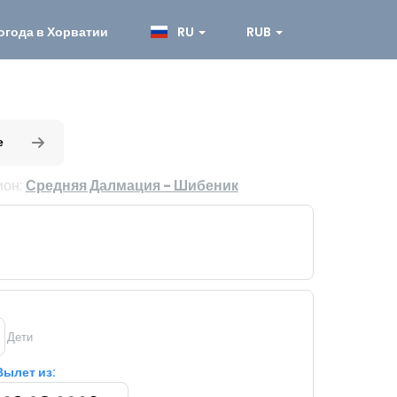
огода в Хорватии
RU
RUB
е
ион:
Средняя Далмация - Шибеник
Дети
Вылет из: