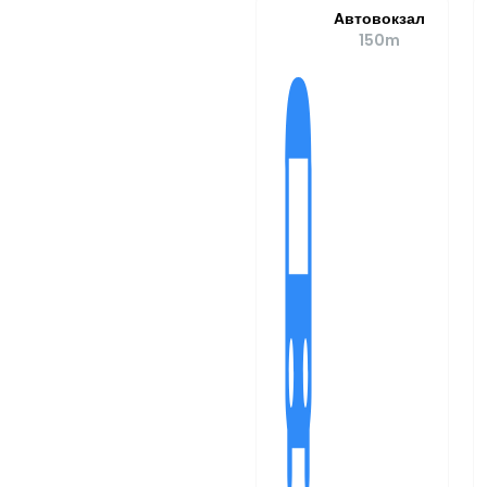
Aвтовокзал
150m