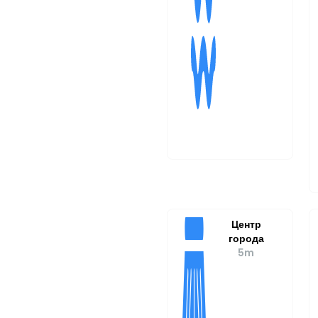
Центр
города
5m