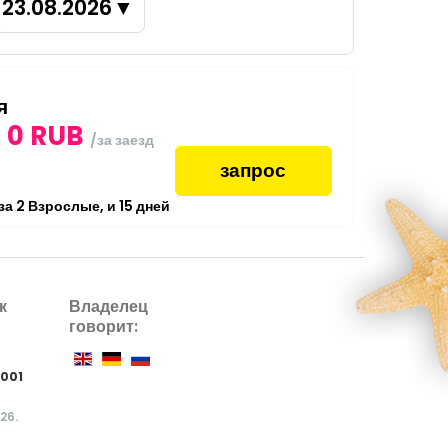
23.08.2026
▼
я
0
RUB
/за заезд
запрос
 за
2
Взрослые,
и
15
дней
к
Владелец
говорит:
1001
26.