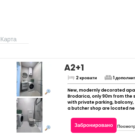
Карта
A2+1
2 кровати
1 дополни
New, modernly decorated apart
Brodarica, only 90m from the s
with private parking, balcony,
a butcher shop are located ne
Забронировано
Посмотр