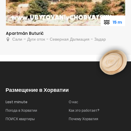
15 m
Apartmán Buturić
Сали – Дуги оток - Северная Далмация - Задар
Размещение в Хорватии
Last minute
О нас
Погода в Хорватии
Как это работает?
ПОИСК квартиры
Почему Хорватия