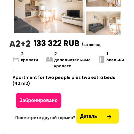
A2+2
133 322
RUB
/за заезд
2
2
1
кровати
дополнительные
спальни
кровати
Apartment for two people plus two extra beds
(40 m2)
Забронировано
Деталь
Посмотрите другой термин?