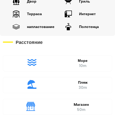
Двор
Гриль
Терраса
Интернет
напластование
Полотенца
Расстояние
Море
10m
Пляж
30m
Mагазин
50m