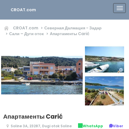
CROAT.com
CROAT.com
Северная Далмация - Задар
Сали – Дуги оток
Апартаменты Carić
Апартаменты Carić
Soline 3A, 23287, Dugi otok Soline
WhatsApp
Viber