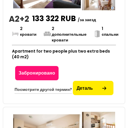
A2+2
133 322
RUB
/за заезд
2
2
1
кровати
дополнительные
спальни
кровати
Apartment for two people plus two extra beds
(40 m2)
Забронировано
Деталь
Посмотрите другой термин?