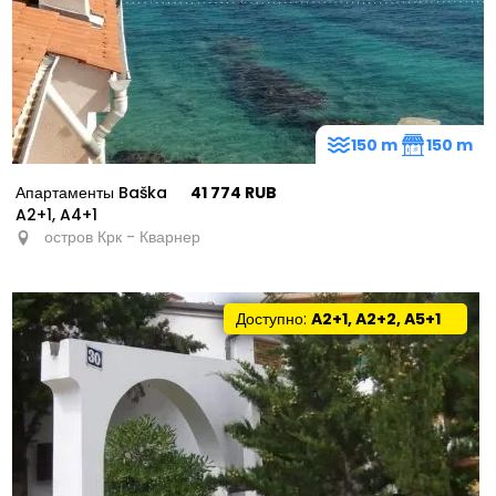
150 m
150 m
Апартаменты Baška
41 774 RUB
A2+1, A4+1
остров Крк - Кварнер
Доступно:
A2+1, A2+2, A5+1