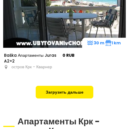
30 m
1 km
Baška Апартаменты Juras
0 RUB
A2+2
остров Крк - Кварнер
Загрузить дальше
Апартаменты Крк -