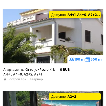
Доступно:
A4+1, A4+0, A2+2, A2+1
150 m
600 m
Апартаменты Grzalja-Rozic Krk
0 RUB
A4+1, A4+0, A2+2, A2+1
остров Крк - Кварнер
Доступно:
A2+2