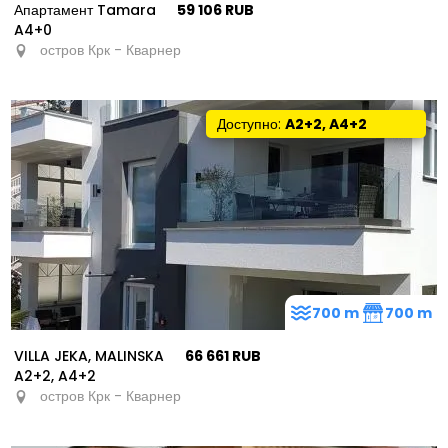
Апартамент Tamara
59 106 RUB
A4+0
остров Крк - Кварнер
Доступно:
A2+2, A4+2
700 m
700 m
VILLA JEKA, MALINSKA
66 661 RUB
A2+2, A4+2
остров Крк - Кварнер