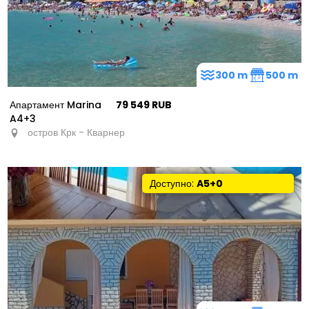
300 m
500 m
Апартамент Marina
79 549 RUB
A4+3
остров Крк - Кварнер
Доступно:
A5+0