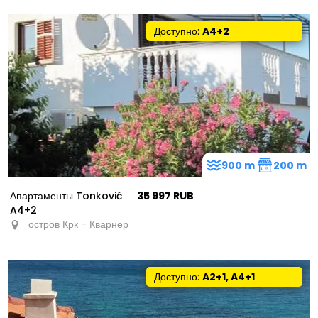
Доступно:
A4+2
900 m
200 m
Апартаменты Tonković
35 997 RUB
A4+2
остров Крк - Кварнер
Доступно:
A2+1, A4+1