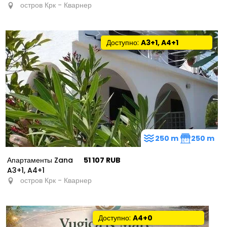
остров Крк - Кварнер
Доступно:
A3+1, A4+1
250 m
250 m
Апартаменты Zana
51 107 RUB
A3+1, A4+1
остров Крк - Кварнер
Доступно:
A4+0