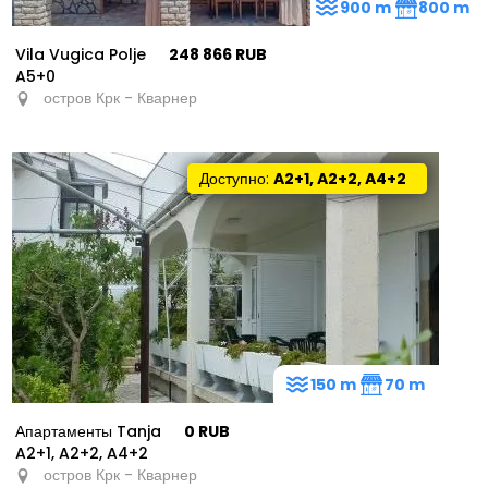
900 m
800 m
Vila Vugica Polje
248 866 RUB
A5+0
остров Крк - Кварнер
Доступно:
A2+1, A2+2, A4+2
150 m
70 m
Апартаменты Tanja
0 RUB
A2+1, A2+2, A4+2
остров Крк - Кварнер