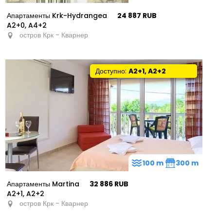
Апартаменты Krk-Hydrangea
24 887 RUB
A2+0, A4+2
остров Крк - Кварнер
Доступно:
A2+1, A2+2
100 m
300 m
Апартаменты Martina
32 886 RUB
A2+1, A2+2
остров Крк - Кварнер