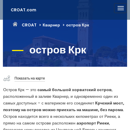
CROAT.com
CROAT
Кварнер
остров Крк
остров Крк
Показать на карте
Остров Крк — это
самый большой хорватский остров
,
расположенный в заливе Кварнер, и одновременно один из
самых доступных – с материком его соединяет
Крчский мост,
поэтому на остров можно приехать на машине, без парома
.
Остров находится всего в нескольких километрах от Риеки, а
прямо на самом острове расположен
аэропорт Риеки
,
благодаря чему поездка из Центральной Европы занимает