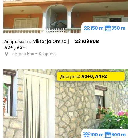
150 m
350 m
Апартаменты Viktorija Omišalj
23 109 RUB
A2+1, A3+1
остров Крк - Кварнер
Доступно:
A2+0, A4+2
100 m
600 m