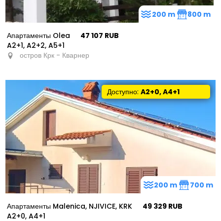
200 m
800 m
Апартаменты Olea
47 107 RUB
A2+1, A2+2, A5+1
остров Крк - Кварнер
Доступно:
A2+0, A4+1
200 m
700 m
Апартаменты Malenica, NJIVICE, KRK
49 329 RUB
A2+0, A4+1