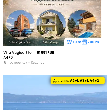
70 m
200 m
Villa Vugica Šilo
51 551 RUB
A4+0
остров Крк - Кварнер
Доступно:
A2+1, A3+1, A4+2