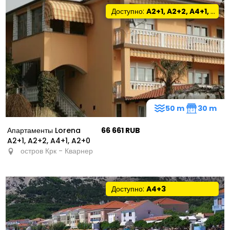
4
Доступно:
A2+1, A2+2, A4+1, A2+0
11
20
50 m
30 m
9
Апартаменты Lorena
66 661 RUB
51
A2+1, A2+2, A4+1, A2+0
остров Крк - Кварнер
Доступно:
A4+3