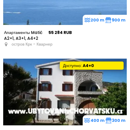
200 m
900 m
Апартаменты Matić
55 284 RUB
A2+1, A3+1, A4+2
остров Крк - Кварнер
Доступно:
A4+0
400 m
300 m