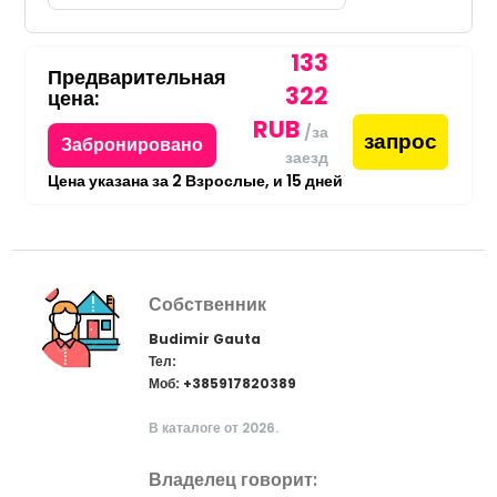
133
Предварительная
322
цена:
RUB
/за
запрос
Забронировано
заезд
Цена указана за
2
Взрослые,
и
15
дней
Собственник
Budimir Gauta
Тел:
Моб: +385917820389
В каталоге от 2026.
Владелец говорит: