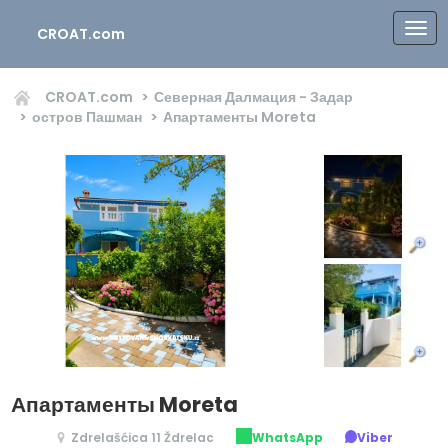
CROAT.com
CROAT.com
Северная Далмация - Задар
остров Пашман
Апартаменты Moreta
Апартаменты Moreta
Zdrelašćica 11 Ždrelac
WhatsApp
Viber